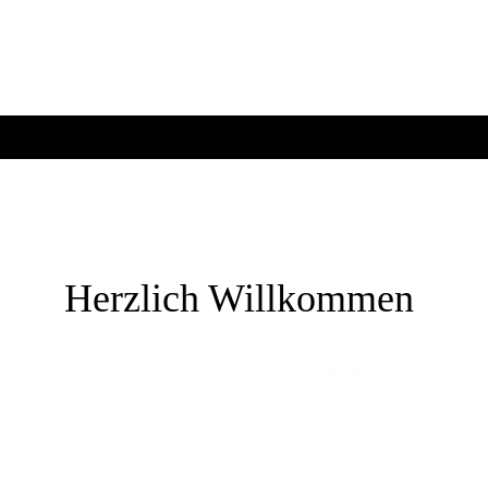
Herzlich Willkommen
beim KKSV „Horrido“ Laubke e.V.