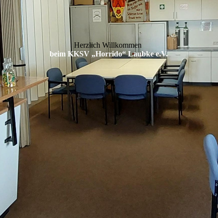
Herzlich Willkommen
beim KKSV „Horrido“ Laubke e.V.